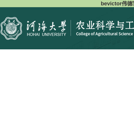
bevictor伟